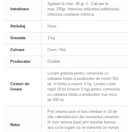
Spalare la max. 40 gr. C. Calcare la
Intretinere
max.130gr. Interzisa utilizarea inalbitorului.
Interzisa curatarea chimica.
Ambalaj
Husa
Greutate
3 kg
Culoare
Crem / Bej
Producator
Ozdilek
Livrare gratuita pentru comenzile cu
valoarea totala a produselor de minim 501
Costuri de
lei, in limita a maxim 5 kg. Livrare curier
livrare
rapid 19 lei (maxim 5 kg) pentru comenzile
cu valoarea totala a produselor mai mica
de 500 lei.
Poti returna usor si fara intrebari in 15 de
zile calendaristice din momentul comenzii.
Iti vom returna banii prin transfer bancar,
Retur
asa ca te rugam sa ne transmiti un numar