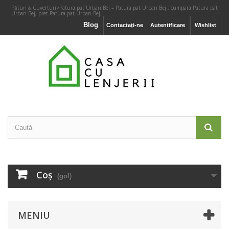
Pături & Cuverturi
>
Patura pat Urban Bej – Patura pat Urban Bej , cumpara Patura pat
Urban Bej, pret Patura pat Urban Bej
Blog
Contactaţi-ne
Autentificare
Wishlist
Coş
(gol)
MENIU