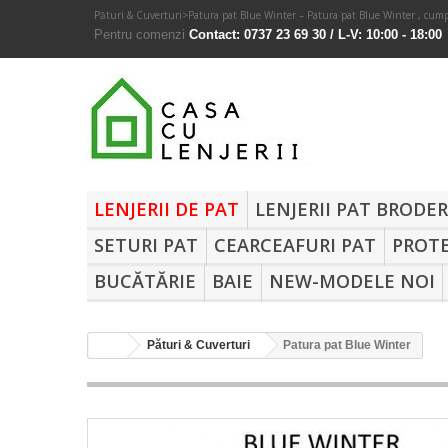
Pături & Cuverturi
>
Patura pat Blue Winter – Patura pat Blue Winter , cump
Pentru comenzi
Contact: 0737 23 69 30 / L-V: 10:00 - 18:00
LENJERII DE PAT
LENJERII PAT BRODE
SETURI PAT
CEARCEAFURI PAT
PROTE
BUCĂTĂRIE
BAIE
NEW-MODELE NOI
Pături & Cuverturi
Patura pat Blue Winter