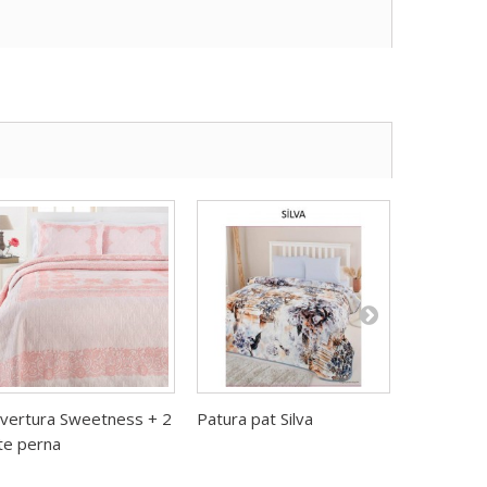
vertura Sweetness + 2
Patura pat Silva
Patura pa
te perna