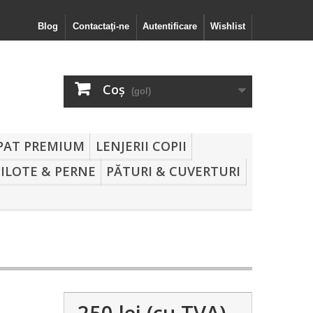
Blog
Contactaţi-ne
Autentificare
Wishlist
Coş
(gol)
 PAT PREMIUM
LENJERII COPII
PILOTE & PERNE
PĂTURI & CUVERTURI
250 lei
(cu TVA)