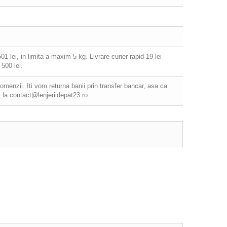
 lei, in limita a maxim 5 kg. Livrare curier rapid 19 lei
500 lei.
comenzii. Iti vom returna banii prin transfer bancar, asa ca
 la contact@lenjeriidepat23.ro.