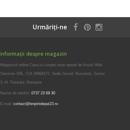
Urmăriți-ne
Informații despre magazin
Magazinul online Casa cu Lenjerii este operat de Assist Web
Services SRL, CUI 34968177, Sediu Social: Bucuresti, Sector
3, Al. Fuiorului, Romania
Numar de telefon:
0737 23 69 30
E-mail:
contact@lenjeriidepat23.ro