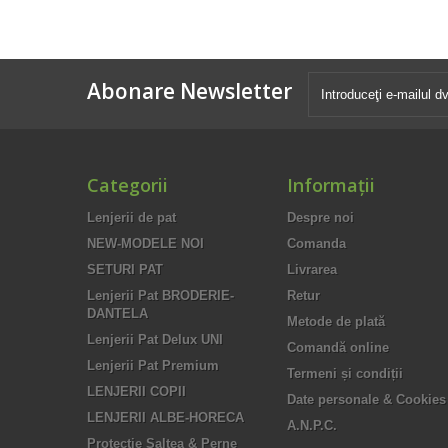
Abonare Newsletter
Categorii
Informaţii
Lenjerii de pat
Despre noi
NEW-MODELE NOI
Comanda
SETURI PAT
Livrarea
Lenjerii Pat BRODERIE-
Retur
DANTELA
Metode de plată
Lenjerii Pat Delux UNI
Comandă online
Lenjerii Pat Premium
Termeni și condiții
LENJERII COPII
Date personale & Cookies
LENJERII ALBE-HORECA
A.N.P.C.
Protectie Saltea & Perne