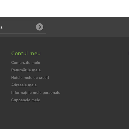
Contul meu
Comenzile mele
Returnările mele
Notele mele de credit
Adresele mele
Informaţiile mele personale
Cupoanele mele