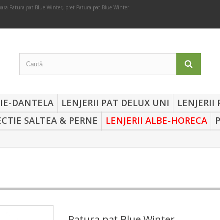
ara Patura pat Blue Winter, pret Patura pat Blue Winter
RIE-DANTELA
LENJERII PAT DELUX UNI
LENJERII
CTIE SALTEA & PERNE
LENJERII ALBE-HORECA
Patura pat Blue Winter