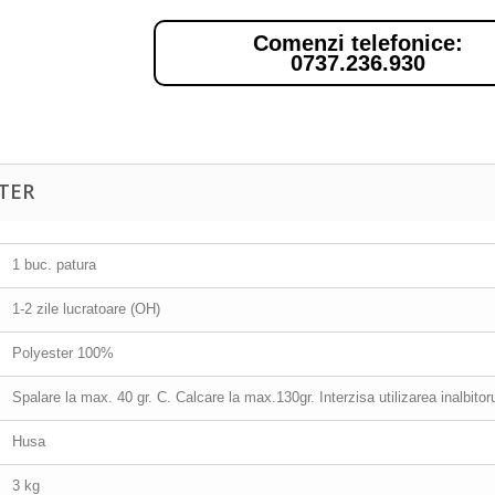
Comenzi telefonice:
0737.236.930
TER
1 buc. patura
1-2 zile lucratoare (OH)
Polyester 100%
Spalare la max. 40 gr. C. Calcare la max.130gr. Interzisa utilizarea inalbitor
Husa
3 kg