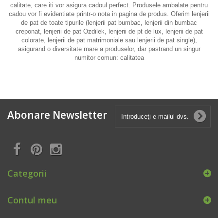
calitate, care iti vor asigura cadoul perfect. Produsele ambalate pentru
cadou vor fi evidentiate printr-o nota in pagina de produs. Oferim lenjerii
de pat de toate tipurile (lenjerii pat bumbac, lenjerii din bumbac
creponat, lenjerii de pat Ozdilek, lenjerii de pt de lux, lenjerii de pat
colorate, lenjerii de pat matrimoniale sau lenjerii de pat single),
asigurand o diversitate mare a produselor, dar pastrand un singur
numitor comun: calitatea
Abonare Newsletter
Categorii
Contul meu