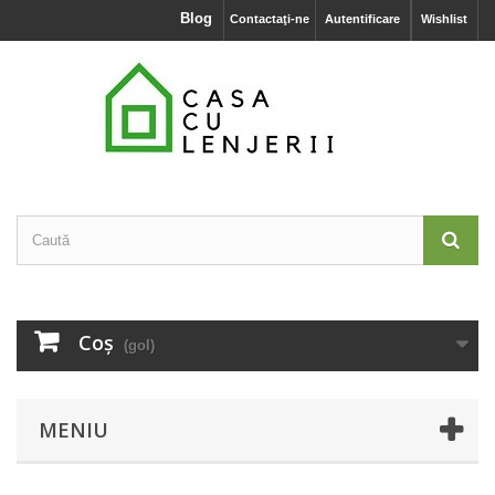
Blog
Contactaţi-ne
Autentificare
Wishlist
Coş
(gol)
MENIU