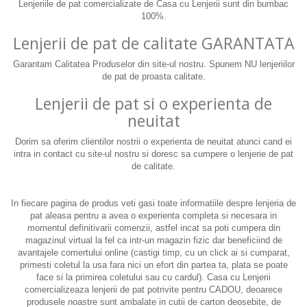
Lenjeriile de pat comercializate de Casa cu Lenjerii sunt din bumbac
100%.
Lenjerii de pat de calitate GARANTATA
Garantam Calitatea Produselor din site-ul nostru. Spunem NU lenjeriilor
de pat de proasta calitate.
Lenjerii de pat si o experienta de
neuitat
Dorim sa oferim clientilor nostrii o experienta de neuitat atunci cand ei
intra in contact cu site-ul nostru si doresc sa cumpere o lenjerie de pat
de calitate.
In fiecare pagina de produs veti gasi toate informatiile despre lenjeria de
pat aleasa pentru a avea o experienta completa si necesara in
momentul definitivarii comenzii, astfel incat sa poti cumpera din
magazinul virtual la fel ca intr-un magazin fizic dar beneficiind de
avantajele comertului online (castigi timp, cu un click ai si cumparat,
primesti coletul la usa fara nici un efort din partea ta, plata se poate
face si la primirea coletului sau cu cardul). Casa cu Lenjerii
comercializeaza lenjerii de pat potrivite pentru CADOU, deoarece
produsele noastre sunt ambalate in cutii de carton deosebite, de