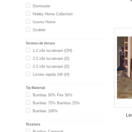
Negru
Dormisete
Portocaliu
Hobby Home Collection
Rosu
Issimo Home
Roz / Roz Pudra
Ozdilek
Somon
Verde / Verde Mint / Kaki
Termen de livrare
Visiniu
1-2 zile lucratoare (OH)
2-3 zile lucratoare (D)
2-3 zile lucratoare (D)
Livrare rapida 24h (H)
Tip Material
Bumbac 50% Pes 50%
Bumbac 75% Bambus 25%
Bumbac 100%
Le
Tesatura
Bumbac Creponat