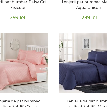
rii pat bumbac Daisy Gri
Lenjerii pat bumbac Ma
Pisicute
Aqua Unicorn
299 lei
299 lei
njerie de pat bumbac
Lenjerie de pat bum
satinat Softlife Corai
satinat Softlife Mar