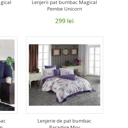
gical
Lenjerii pat bumbac Magical
Pembe Unicorn
299 lei
bac
Lenjerie de pat bumbac
in
Paradise Mov