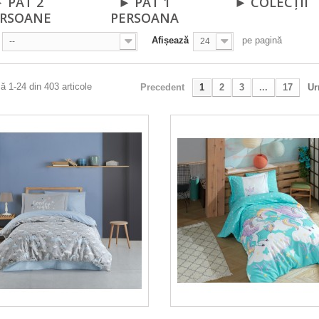
 PAT 2
► PAT 1
► COLECȚII
ERSOANE
PERSOANA
Afișează
pe pagină
--
24
ă 1-24 din 403 articole
Precedent
1
2
3
...
17
Ur