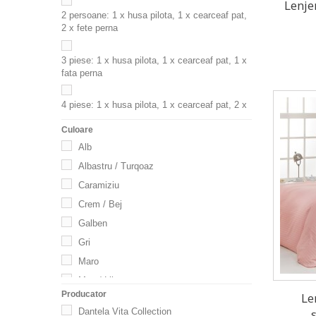
Lenje
2 persoane: 1 x husa pilota, 1 x cearceaf pat,
2 x fete perna
3 piese: 1 x husa pilota, 1 x cearceaf pat, 1 x
fata perna
4 piese: 1 x husa pilota, 1 x cearceaf pat, 2 x
fate perne
Culoare
Alb
6 piese: 1 x husa pilota , 1 x cearceaf pat, 4 x
fete perna
Albastru / Turqoaz
Cuvertura & Lenjerii de pat, 7 piese
Caramiziu
Patura&Lenjerii de pat, 5 piese
Crem / Bej
Galben
Gri
Maro
Mov / Lila
Producator
Le
Multicolor
Dantela Vita Collection