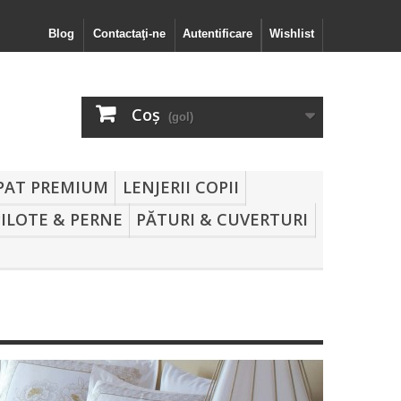
Blog
Contactaţi-ne
Autentificare
Wishlist
Coş
(gol)
 PAT PREMIUM
LENJERII COPII
PILOTE & PERNE
PĂTURI & CUVERTURI