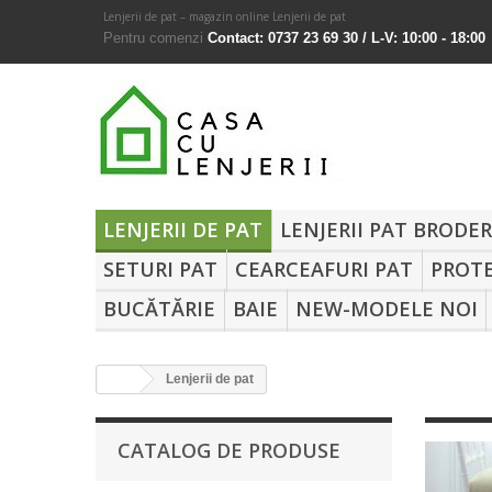
Lenjerii de pat – magazin online Lenjerii de pat
Pentru comenzi
Contact: 0737 23 69 30 / L-V: 10:00 - 18:00
LENJERII DE PAT
LENJERII PAT BRODE
SETURI PAT
CEARCEAFURI PAT
PROTE
BUCĂTĂRIE
BAIE
NEW-MODELE NOI
Lenjerii de pat
CATALOG DE PRODUSE