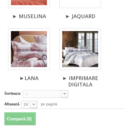
► MUSELINA
► JAQUARD
►LANA
► IMPRIMARE
DIGITALA
Sorteaza:
--
Afișează
pe pagină
24
Compară (
0
)