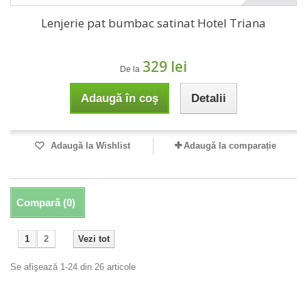
Lenjerie pat bumbac satinat Hotel Triana
329 lei
De la
Adaugă în coş
Detalii
Adaugă la Wishlist
Adaugă la comparație
Compară (
0
)
1
2
Vezi tot
Se afişează 1-24 din 26 articole