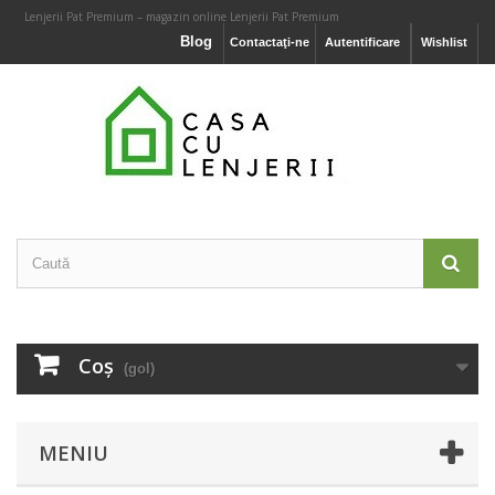
Lenjerii Pat Premium – magazin online Lenjerii Pat Premium
Blog
Contactaţi-ne
Autentificare
Wishlist
Coş
(gol)
MENIU