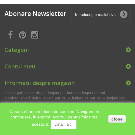
Abonare Newsletter
Categorii
Contul meu
Informații despre magazin
lenjerii pat,lenjerii de pat,lenjerii pat bumbac,lenjerii de pat
bumbac,lenjerii delux,lenjerii pat delux,lenjerii de pat delux,lenjerii pat
deosebite - Lenjerii Pat Premium
Casa cu Lenjerii foloseste cookies. Navigand in
continuare, iti exprimi acordul pentru folosirea
close
acestora.
Detalii aici