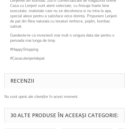
Lenjeriile din Bumbac 100% comercializate de magazinul online
Casa cu Lenjerii sunt atent selectate, cu finisaje foarte bine
executate, materiale care nu se decoloreza si nu intra la apa,
special alese pentru a satisface orice dorinta. Propunem Lenjerii
de pat din fibra naturala cu tesaturi renforce, poplin, bumbac
satinat.
Gandeste-te ca investesti mai mult o singura data dar pentru o
perioada mai lunga de timp.
#HappyShopping
#Casaculenjeriidepat
RECENZII
Nu sunt opinii ale clienților în acest moment.
30 ALTE PRODUSE ÎN ACEEAȘI CATEGORIE: