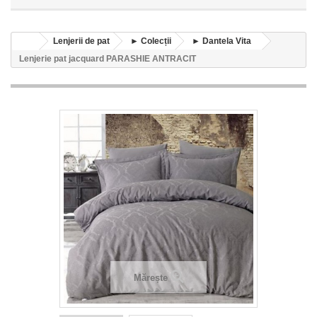
Lenjerii de pat
► Colecții
► Dantela Vita
Lenjerie pat jacquard PARASHIE ANTRACIT
Mărește