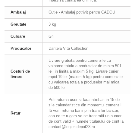
Interzisa curatarea chimica.
Ambalaj
Cutie - Ambalaj potrivit pentru CADOU
Greutate
3 kg
Culoare
Gri
Producator
Dantela Vita Collection
Livrare gratuita pentru comenzile cu
valoarea totala a produselor de minim 501
Costuri de
lei, in limita a maxim 5 kg. Livrare curier
livrare
rapid 19 lei (maxim 5 kg) pentru comenzile
cu valoarea totala a produselor mai mica
de 500 lei.
Poti returna usor si fara intrebari in 15 de
zile calendaristice din momentul comenzii.
Iti vom returna banii prin transfer bancar,
Retur
asa ca te rugam sa ne transmiti un numar
de cont valid + numele titularului de cont la
contact@lenjeriidepat23.ro.