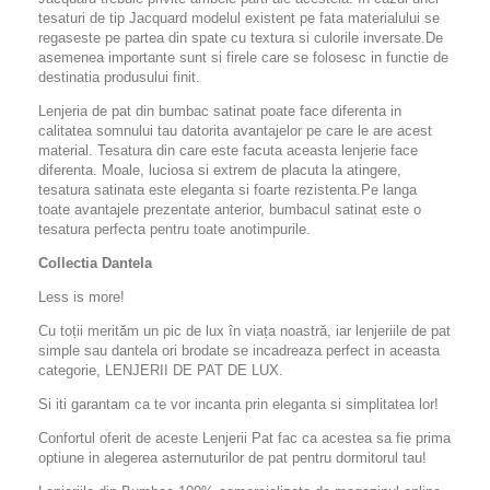
tesaturi de tip Jacquard modelul existent pe fata materialului se
regaseste pe partea din spate cu textura si culorile inversate.De
asemenea importante sunt si firele care se folosesc in functie de
destinatia produsului finit.
Lenjeria de pat din bumbac satinat poate face diferenta in
calitatea somnului tau datorita avantajelor pe care le are acest
material. Tesatura din care este facuta aceasta lenjerie face
diferenta. Moale, luciosa si extrem de placuta la atingere,
tesatura satinata este eleganta si foarte rezistenta.Pe langa
toate avantajele prezentate anterior, bumbacul satinat este o
tesatura perfecta pentru toate anotimpurile.
Collectia Dantela
Less is more!
Cu toții merităm un pic de lux în viața noastră, iar lenjeriile de pat
simple sau dantela ori brodate se incadreaza perfect in aceasta
categorie, LENJERII DE PAT DE LUX.
Si iti garantam ca te vor incanta prin eleganta si simplitatea lor!
Confortul oferit de aceste Lenjerii Pat fac ca acestea sa fie prima
optiune in alegerea asternuturilor de pat pentru dormitorul tau!