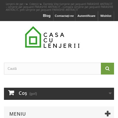
Lenjerii de pat
>
► Colecții
>
► Dantela Vita
>
Lenjerie pat jacquard PARASHIE ANTRACIT
– Lenjerie pat jacquard PARASHIE ANTRACIT , cumpara Lenjerie pat jacquard PARASHIE
ANTRACIT, pret Lenjerie pat jacquard PARASHIE ANTRACIT
Blog
Contactaţi-ne
Autentificare
Wishlist
Coş
(gol)
MENIU