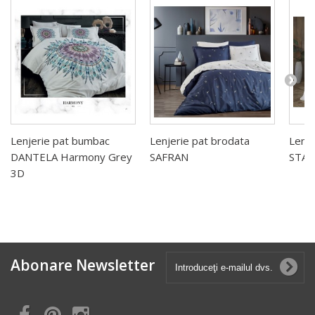
Lenjerie pat bumbac
Lenjerie pat brodata
Lenje
DANTELA Harmony Grey
SAFRAN
STAR
3D
Abonare Newsletter