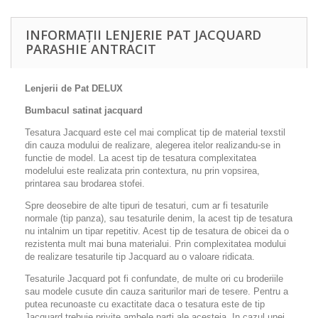
INFORMAȚII LENJERIE PAT JACQUARD
PARASHIE ANTRACIT
Lenjerii de Pat DELUX
Bumbacul satinat jacquard
Tesatura Jacquard este cel mai complicat tip de material texstil
din cauza modului de realizare, alegerea itelor realizandu-se in
functie de model. La acest tip de tesatura complexitatea
modelului este realizata prin contextura, nu prin vopsirea,
printarea sau brodarea stofei.
Spre deosebire de alte tipuri de tesaturi, cum ar fi tesaturile
normale (tip panza), sau tesaturile denim, la acest tip de tesatura
nu intalnim un tipar repetitiv. Acest tip de tesatura de obicei da o
rezistenta mult mai buna materialui. Prin complexitatea modului
de realizare tesaturile tip Jacquard au o valoare ridicata.
Tesaturile Jacquard pot fi confundate, de multe ori cu broderiile
sau modele cusute din cauza sariturilor mari de tesere. Pentru a
putea recunoaste cu exactitate daca o tesatura este de tip
Jacquard trebuie privite ambele parti ale acesteia. In cazul unei