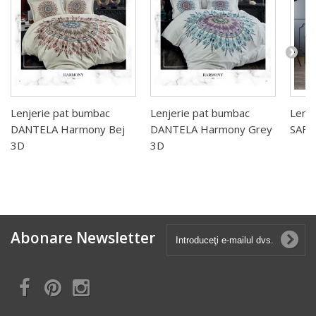
Lenjerie pat bumbac
Lenjerie pat bumbac
Lenje
DANTELA Harmony Bej
DANTELA Harmony Grey
SAFR
3D
3D
Abonare Newsletter