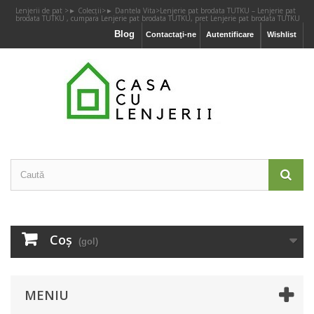
Lenjerii de pat
>
► Colecții
>
► Dantela Vita
>
Lenjerie pat brodata TUTKU – Lenjerie pat
brodata TUTKU , cumpara Lenjerie pat brodata TUTKU, pret Lenjerie pat brodata TUTKU
Blog
Contactaţi-ne
Autentificare
Wishlist
Coş
(gol)
MENIU