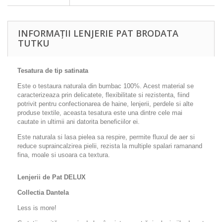
INFORMAȚII LENJERIE PAT BRODATA
TUTKU
Tesatura de tip satinata
Este o testaura naturala din bumbac 100%. Acest material se
caracterizeaza prin delicatete, flexibilitate si rezistenta, fiind
potrivit pentru confectionarea de haine, lenjerii, perdele si alte
produse textile, aceasta tesatura este una dintre cele mai
cautate in ultimii ani datorita beneficiilor ei.
Este naturala si lasa pielea sa respire, permite fluxul de aer si
reduce supraincalzirea pielii, rezista la multiple spalari ramanand
fina, moale si usoara ca textura.
Lenjerii de Pat DELUX
Collectia Dantela
Less is more!