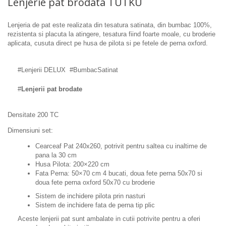
Lenjerie pat brodata TUTKU
Lenjeria de pat este realizata din tesatura satinata, din bumbac 100%,
rezistenta si placuta la atingere, tesatura fiind foarte moale, cu broderie
aplicata, cusuta direct pe husa de pilota si pe fetele de perna oxford.
#Lenjerii DELUX #BumbacSatinat
#
Lenjerii pat brodate
Densitate 200 TC
Dimensiuni set:
Cearceaf Pat 240x260, potrivit pentru saltea cu inaltime de
pana la 30 cm
Husa Pilota: 200×220 cm
Fata Perna: 50×70 cm 4 bucati,
doua fete perna 50x70 si
doua fete perna oxford 50x70 cu broderie
Sistem de inchidere pilota prin nasturi
Sistem de inchidere fata de perna tip plic
Aceste lenjerii pat sunt ambalate in cutii potrivite pentru a oferi