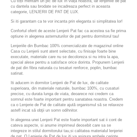
Cu toții merităm un pic de lux în viața noastră, iar lenjeriile de pat
cu dantela sau brodate se incadreaza perfect in aceasta
categorie, LENJERII DE PAT DE LUX.
Si iti garantam ca te vor incanta prin eleganta si simplitatea lor!
Confortul oferit de aceste Lenjerii Pat fac ca acestea sa fie prima
optiune in alegerea asternuturilor de pat pentru dormitorul tau!
Lenjeriile din Bumbac 100% comercializate de magazinul online
Casa cu Lenjerii sunt atent selectate, cu finisaje foarte bine
executate, materiale care nu se decoloreza si nu intra la apa,
special alese pentru a satisface orice dorinta. Propunem Lenjerii
de pat din fibra naturala cu tesaturi renforce, poplin, bumbac
satinat.
Iti aducem in dormitor Lenjerii de Pat de lux, de calitate
superioara, din materiale naturale, bumbac 100%, cu cusaturi
precise, cu durata lunga de viata, deoarece noi credem ca
somnul este foarte important pentru sanatatea noastra. Credem
ca o Lenjerie de Pat de calitate ajută
organismul să se relaxeze
astefl incat să obţii un somn odihnitor.
In alegerea unei Lenjerii Pat este foarte important sat ii cont de
cateva aspecte, si anume imprimeul deosebit care sa se
integreze in stilul dormitorului tau,si calitatea materialul lenjeriei
de pat. O Lenjerie de Pat de lux iti va asigura ambele cerinte.