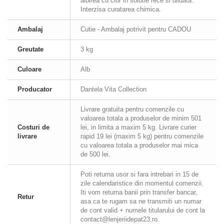
albirea cu clor in solutie rece si diluata.
Interzisa curatarea chimica.
Ambalaj
Cutie - Ambalaj potrivit pentru CADOU
Greutate
3 kg
Culoare
Alb
Producator
Dantela Vita Collection
Livrare gratuita pentru comenzile cu
valoarea totala a produselor de minim 501
Costuri de
lei, in limita a maxim 5 kg. Livrare curier
livrare
rapid 19 lei (maxim 5 kg) pentru comenzile
cu valoarea totala a produselor mai mica
de 500 lei.
Poti returna usor si fara intrebari in 15 de
zile calendaristice din momentul comenzii.
Iti vom returna banii prin transfer bancar,
Retur
asa ca te rugam sa ne transmiti un numar
de cont valid + numele titularului de cont la
contact@lenjeriidepat23.ro.