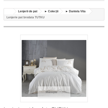
Lenjerii de pat
► Colecții
► Dantela Vita
Lenjerie pat brodata TUTKU
Mărește