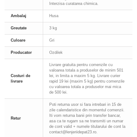
Interzisa curatarea chimica.
Ambalaj
Husa
Greutate
3 kg
Culoare
Gri
Producator
Ozdilek
Livrare gratuita pentru comenzile cu
valoarea totala a produselor de minim 501
Costuri de
lei, in limita a maxim 5 kg. Livrare curier
livrare
rapid 19 lei (maxim 5 kg) pentru comenzile
cu valoarea totala a produselor mai mica
de 500 lei.
Poti returna usor si fara intrebari in 15 de
zile calendaristice din momentul comenzii.
Iti vom returna banii prin transfer bancar,
Retur
asa ca te rugam sa ne transmiti un numar
de cont valid + numele titularului de cont la
contact@lenjeriidepat23.ro.