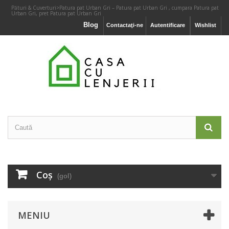
Pături & Cuverturi
>
Patura pat Urban Gri – Patura pat Urban Gri , cumpara Patura pat
Urban Gri, pret Patura pat Urban Gri
Blog
Contactaţi-ne
Autentificare
Wishlist
Coş
(gol)
MENIU