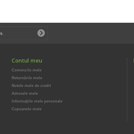
Contul meu
Comenzile mele
Returnările mele
Notele mele de credit
Adresele mele
Informaţiile mele personale
Cupoanele mele