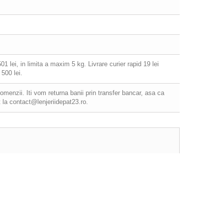
 lei, in limita a maxim 5 kg. Livrare curier rapid 19 lei
500 lei.
comenzii. Iti vom returna banii prin transfer bancar, asa ca
 la contact@lenjeriidepat23.ro.