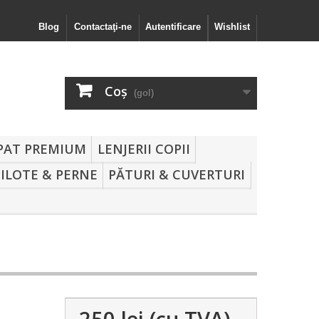
Blog
Contactaţi-ne
Autentificare
Wishlist
Coş
(gol)
 PAT PREMIUM
LENJERII COPII
PILOTE & PERNE
PĂTURI & CUVERTURI
250 lei
(cu TVA)