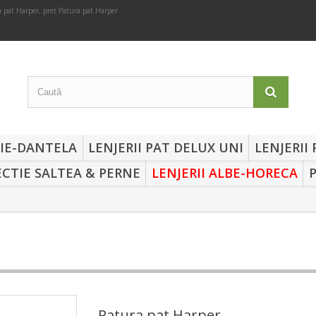
 pat Harper, pret Patura pat Harper
RIE-DANTELA
LENJERII PAT DELUX UNI
LENJERII
CTIE SALTEA & PERNE
LENJERII ALBE-HORECA
Patura pat Harper