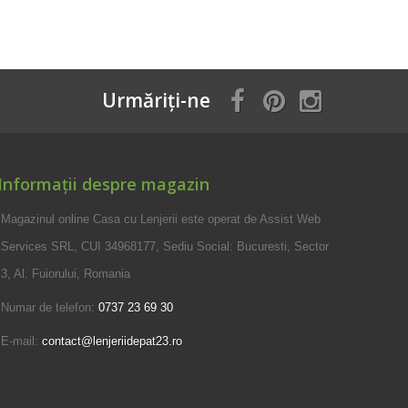
Urmăriți-ne
Informații despre magazin
Magazinul online Casa cu Lenjerii este operat de Assist Web
Services SRL, CUI 34968177, Sediu Social: Bucuresti, Sector
3, Al. Fuiorului, Romania
Numar de telefon:
0737 23 69 30
E-mail:
contact@lenjeriidepat23.ro