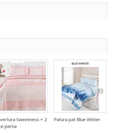
vertura Sweetness + 2
Patura pat Blue Winter
Patura pat
te perna