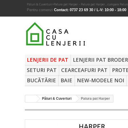
Pături & Cuverturi
>
Patura pat Harper – Patura pat Harper , cumpara Patura
Pentru comenzi
Contact: 0737 23 69 30 / L-V: 10:00 - 18:00
LENJERII DE PAT
LENJERII PAT BRODE
SETURI PAT
CEARCEAFURI PAT
PROTE
BUCĂTĂRIE
BAIE
NEW-MODELE NOI
Pături & Cuverturi
Patura pat Harper