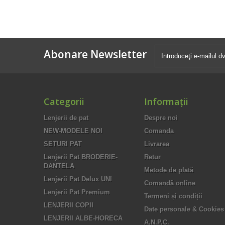
Abonare Newsletter
Categorii
Informaţii
Lenjerii de pat
Despre noi
NEW-MODELE NOI
Comanda
SETURI PAT
Livrarea
Lenjerii Pat BRODERIE-
Retur
DANTELA
Metode de plată
Lenjerii Pat Delux UNI
Comandă online
Lenjerii Pat Premium
Termeni și condiții
LENJERII COPII
Date personale & Cookies
LENJERII ALBE-HORECA
A.N.P.C.