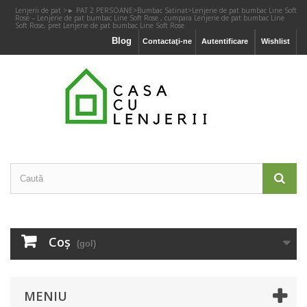
Lenjerii de pat
>
► PAT 2 PERSOANE
>
Bumbac Satinat
>
Lenjerie de pat bumbac Line Soft
Rose – Lenjerie de pat bumbac Line Soft Rose , cumpara Lenjerie de pat bumbac Line
Soft Rose, pret Lenjerie de pat bumbac Line Soft Rose
Blog
Contactaţi-ne
Autentificare
Wishlist
Coş
(gol)
MENIU