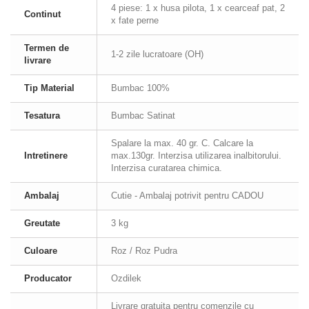
4 piese: 1 x husa pilota, 1 x cearceaf pat, 2
Continut
x fate perne
Termen de
1-2 zile lucratoare (OH)
livrare
Tip Material
Bumbac 100%
Tesatura
Bumbac Satinat
Spalare la max. 40 gr. C. Calcare la
Intretinere
max.130gr. Interzisa utilizarea inalbitorului.
Interzisa curatarea chimica.
Ambalaj
Cutie - Ambalaj potrivit pentru CADOU
Greutate
3 kg
Culoare
Roz / Roz Pudra
Producator
Ozdilek
Livrare gratuita pentru comenzile cu