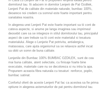
In Casa cu Lenjerii de Pat iti propunem lenjeria ideala pentru
dormitorul tau. Iti aducem in dormitor Lenjerii de Pat Ozdilek,
Lenjerii Pat de calitate din materiale naturale, bumbac 100%,
deoarece noi credem ca somnul este foarte important pentru
sanatatea noastra.
In alegerea unei Lenjerii Pat este foarte important sa tii cont de
cateva aspecte, si anume pe langa imaginea sau imprimeul
deosebit care sa se integreze in stilul dormitorului tau, principalul
aspect de care trebuie sa tii cont este materialul si tesatura
materialului. Alege o Lenjerie Pat potrivita, antialergica,
matasoasa, care ajuta organismul sa se relaxeze astfel incat
sa obtii un somn de buna calitate.
Lenjeriile din Bumbac 100% BUMBAC OZDILEK, sunt de cea
mai buna calitate, atent selectate, cu finisaje foarte bine
executate, materiale care nu se decoloreza si nu intra la apa.
Propunem aceasta fibra naturala cu tesaturi: renforce, poplin,
bumbac satinat.
Confortul oferit de aceste Lenjerii Pat fac ca acestea sa fie prima
optiune in alegerea asternuturilor de pat pentru dormitorul tau.