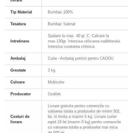
livrare
Tip Material
Bumbac 100%
Tesatura
Bumbac Satinat
Spalare la max. 40 gr. C. Calcare la
Intretinere
max.130gr. Interzisa utilizarea inalbitorului.
Interzisa curatarea chimica.
Ambalaj
Cutie - Ambalaj potrivit pentru CADOU
Greutate
3 kg
Culoare
Multicolor
Producator
Ozdilek
Livrare gratuita pentru comenzile cu
valoarea totala a produselor de minim 501
Costuri de
lei, in limita a maxim 5 kg. Livrare curier
livrare
rapid 19 lei (maxim 5 kg) pentru comenzile
cu valoarea totala a produselor mai mica
de 500 lei.