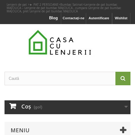
Lenjerii de pat
>
► PAT 2 PERSOANE
>
Bumbac Satinat
>
Lenjerie de pat bumbac
MAJOLICA – Lenjerie de pat bumbac MAJOLICA , cumpara Lenjerie de pat bumbac
MAJOLICA, pret Lenjerie de pat bumbac MAJOLICA
Blog
Contactaţi-ne
Autentificare
Wishlist
Coş
(gol)
MENIU