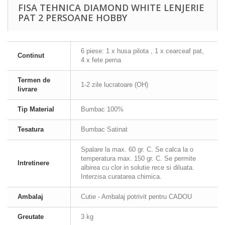
FISA TEHNICA DIAMOND WHITE LENJERIE
PAT 2 PERSOANE HOBBY
6 piese: 1 x husa pilota , 1 x cearceaf pat,
Continut
4 x fete perna
Termen de
1-2 zile lucratoare (OH)
livrare
Tip Material
Bumbac 100%
Tesatura
Bumbac Satinat
Spalare la max. 60 gr. C. Se calca la o
temperatura max. 150 gr. C. Se permite
Intretinere
albirea cu clor in solutie rece si diluata.
Interzisa curatarea chimica.
Ambalaj
Cutie - Ambalaj potrivit pentru CADOU
Greutate
3 kg