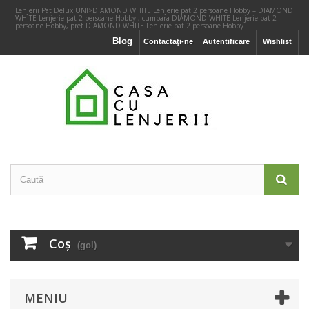
Lenjerii Pat Delux UNI
>
DIAMOND WHITE Lenjerie pat 2 persoane Hobby – DIAMOND
WHITE Lenjerie pat 2 persoane Hobby , cumpara DIAMOND WHITE Lenjerie pat 2
persoane Hobby, pret DIAMOND WHITE Lenjerie pat 2 persoane Hobby
Blog
Contactaţi-ne
Autentificare
Wishlist
Coş
(gol)
MENIU