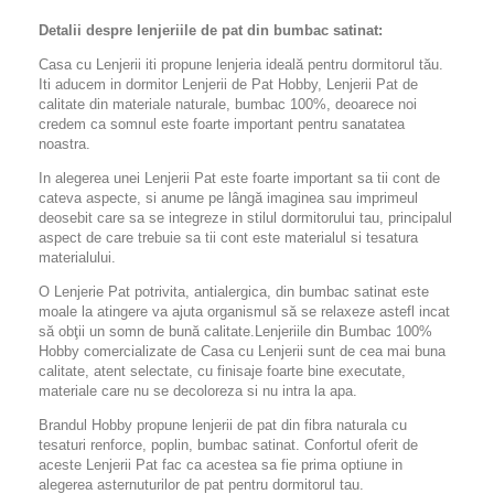
Detalii despre lenjeriile de pat din bumbac satinat:
Casa cu Lenjerii iti propune lenjeria ideală pentru dormitorul tău.
Iti aducem in dormitor Lenjerii de Pat Hobby, Lenjerii Pat de
calitate din materiale naturale, bumbac 100%, deoarece noi
credem ca somnul este foarte important pentru sanatatea
noastra.
In alegerea unei Lenjerii Pat este foarte important sa tii cont de
cateva aspecte, si anume pe lângă imaginea sau imprimeul
deosebit care sa se integreze in stilul dormitorului tau, principalul
aspect de care trebuie sa tii cont este materialul si tesatura
materialului.
O Lenjerie Pat potrivita, antialergica, din bumbac satinat este
moale la atingere va ajuta organismul să se relaxeze astefl incat
să obţii un somn de bună calitate.Lenjeriile din Bumbac 100%
Hobby comercializate de Casa cu Lenjerii sunt de cea mai buna
calitate, atent selectate, cu finisaje foarte bine executate,
materiale care nu se decoloreza si nu intra la apa.
Brandul Hobby propune lenjerii de pat din fibra naturala cu
tesaturi renforce, poplin, bumbac satinat. Confortul oferit de
aceste Lenjerii Pat fac ca acestea sa fie prima optiune in
alegerea asternuturilor de pat pentru dormitorul tau.