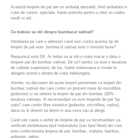
Această lenjerie de pat are un ambalaj deosebit, fiind ambalata in
cutie de carton, speciala, foarte potrivita pentru a oferi un cadou
inedit si util.
Ce trebuie sa stii despre bumbacul satinat?
Intrebarea pe care o adresezi cand vezi costul acestui tip de
lenjerii de pat este: bumbacul satinat este o investie buna?
Raspunsul este DA. Ar trebui sa ai intr-o viata macar o data o
lenjerie pat din bumbac satinat. De ce? pentru ca este o tesatura
de calitate superioara, de lux, foarte matasoasa si moale la
atingere avand o durata de viata indelungata.
Atentie, nu discutam de acele lenjerii prezentate ca lenjerii din
bumbac satinat dar care contin un procent mare de microfibra
(poliester) ci ne referim la lenjerii de pat din bumbac 100% -
tesatura satinata. Iti recomandam sa eviti lenjeriile de pat ''tip
satin" care contin fibre sintetice (poliester, microfibra, nailon),
daca nu iti doresti sa dormi in asa ceva sau ai alergii.
Cand veti cauta o astfel de lenjerie de pat va recomandam sa
verificati intotdeauna tipul materialului (sau tipul fibrei) din care
este confectionata lenjeria de pat: bumbac, matase, bambus,
poliester, nailon.