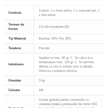
3 piese: 1 x husa pilota, 1 x cearceaf pat, 1
Continut
x fata perna
Termen de
2-3 zile lucratoare (D)
livrare
Tip Material
Bumbac 50% Pes 50%
Tesatura
Percale
Spalare la max. 60 gr. C. Se calca la o
temperatura max. 150 gr. C. Se permite
Intretinere
albirea cu clor in solutie rece si diluata.
Interzisa curatarea chimica.
Greutate
3 kg
Culoare
Alb
Livrare gratuita pentru comenzile cu
valoarea totala a produselor de minim 501