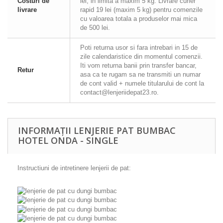
Costuri de
lei, in limita a maxim 5 kg. Livrare curier
livrare
rapid 19 lei (maxim 5 kg) pentru comenzile
cu valoarea totala a produselor mai mica
de 500 lei.
Poti returna usor si fara intrebari in 15 de
zile calendaristice din momentul comenzii.
Iti vom returna banii prin transfer bancar,
Retur
asa ca te rugam sa ne transmiti un numar
de cont valid + numele titularului de cont la
contact@lenjeriidepat23.ro.
INFORMAȚII LENJERIE PAT BUMBAC
HOTEL ONDA - SINGLE
Instructiuni de intretinere lenjerii de pat: