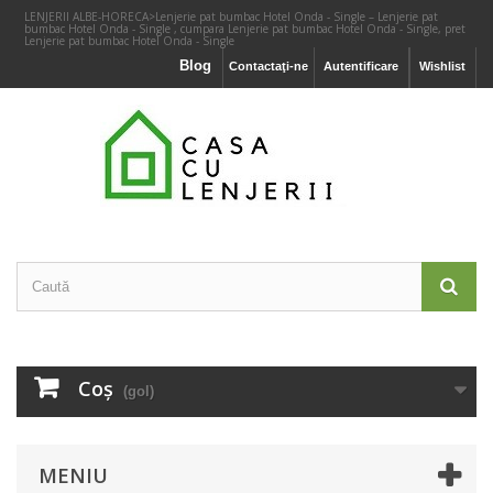
LENJERII ALBE-HORECA
>
Lenjerie pat bumbac Hotel Onda - Single – Lenjerie pat
bumbac Hotel Onda - Single , cumpara Lenjerie pat bumbac Hotel Onda - Single, pret
Lenjerie pat bumbac Hotel Onda - Single
Blog
Contactaţi-ne
Autentificare
Wishlist
Coş
(gol)
MENIU