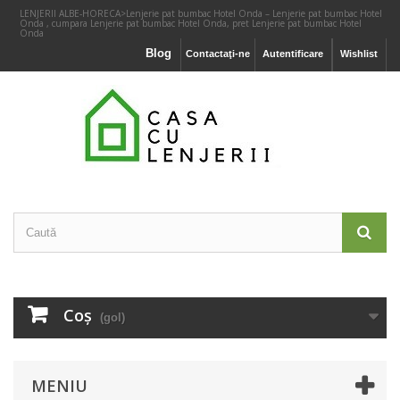
LENJERII ALBE-HORECA
>
Lenjerie pat bumbac Hotel Onda – Lenjerie pat bumbac Hotel
Onda , cumpara Lenjerie pat bumbac Hotel Onda, pret Lenjerie pat bumbac Hotel
Onda
Blog
Contactaţi-ne
Autentificare
Wishlist
Coş
(gol)
MENIU