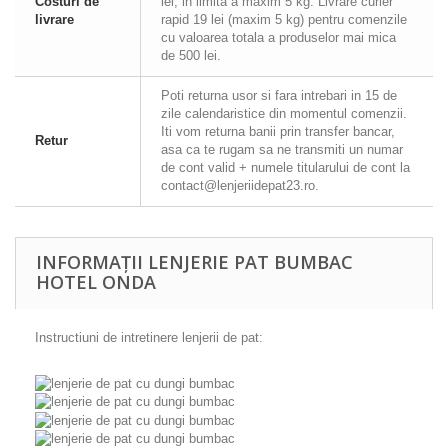
Costuri de
lei, in limita a maxim 5 kg. Livrare curier
livrare
rapid 19 lei (maxim 5 kg) pentru comenzile
cu valoarea totala a produselor mai mica
de 500 lei.
Poti returna usor si fara intrebari in 15 de
zile calendaristice din momentul comenzii.
Iti vom returna banii prin transfer bancar,
Retur
asa ca te rugam sa ne transmiti un numar
de cont valid + numele titularului de cont la
contact@lenjeriidepat23.ro.
INFORMAȚII LENJERIE PAT BUMBAC
HOTEL ONDA
Instructiuni de intretinere lenjerii de pat: