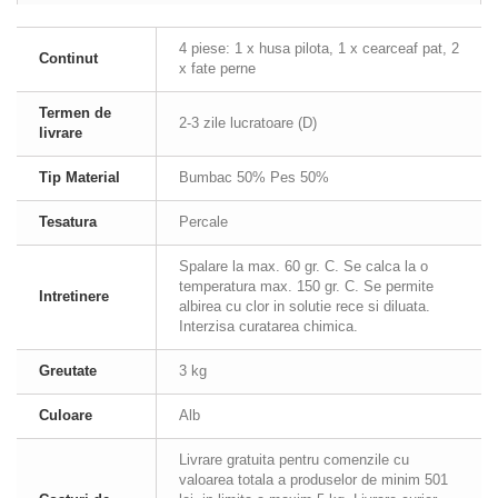
4 piese: 1 x husa pilota, 1 x cearceaf pat, 2
Continut
x fate perne
Termen de
2-3 zile lucratoare (D)
livrare
Tip Material
Bumbac 50% Pes 50%
Tesatura
Percale
Spalare la max. 60 gr. C. Se calca la o
temperatura max. 150 gr. C. Se permite
Intretinere
albirea cu clor in solutie rece si diluata.
Interzisa curatarea chimica.
Greutate
3 kg
Culoare
Alb
Livrare gratuita pentru comenzile cu
valoarea totala a produselor de minim 501