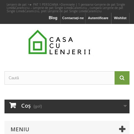
Lenjerii de pat
>
► PAT 1 PERSOANA
>
Dormisete | 1 persoana
>
Lenjerie de pat Single
Lime&Caramiziu – Lenjerie de pat Single Lime&Caramiziu , cumpara Lenjerie de pat
Single Lime&Caramiziu, pret Lenjerie de pat Single Lime&Caramiziu
Blog
Contactaţi-ne
Autentificare
Wishlist
Coş
(gol)
MENIU