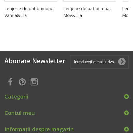
Lenjerie de pat bumbac
Lenjerie de pat bumbac
Lenj
Vanilla&Lila
Mov&Lila
Mov&
Abonare Newsletter
Categorii
Contul meu
Informații despre magazin