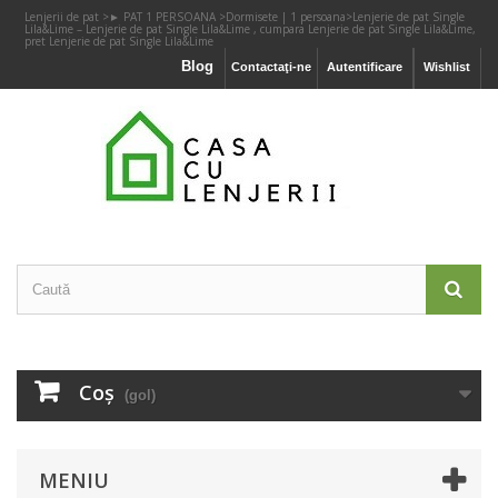
Lenjerii de pat
>
► PAT 1 PERSOANA
>
Dormisete | 1 persoana
>
Lenjerie de pat Single
Lila&Lime – Lenjerie de pat Single Lila&Lime , cumpara Lenjerie de pat Single Lila&Lime,
pret Lenjerie de pat Single Lila&Lime
Blog
Contactaţi-ne
Autentificare
Wishlist
Coş
(gol)
MENIU