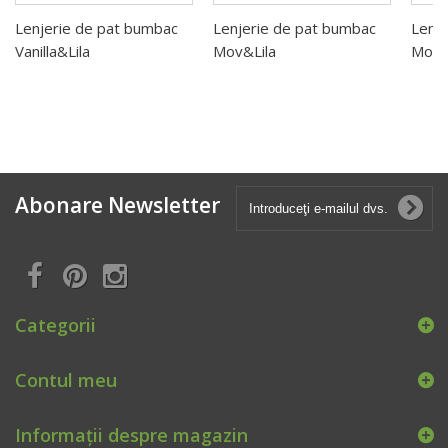
Lenjerie de pat bumbac
Lenjerie de pat bumbac
Lenj
Vanilla&Lila
Mov&Lila
Mov&
Abonare Newsletter
Categorii
Contul meu
Informații despre magazin