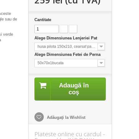
Aceste
gle sau de
Cantitate
si verde
Alege Dimensiunea Lenjeriei Pat
a
husa pilota 150x210, cearsaf pat 160x220
Alege Dimensiunea Fetei de Perna
50x70x1bucata
Adaugă în
coş
Adăugaţi la Wishlist
Plateste online cu cardul -