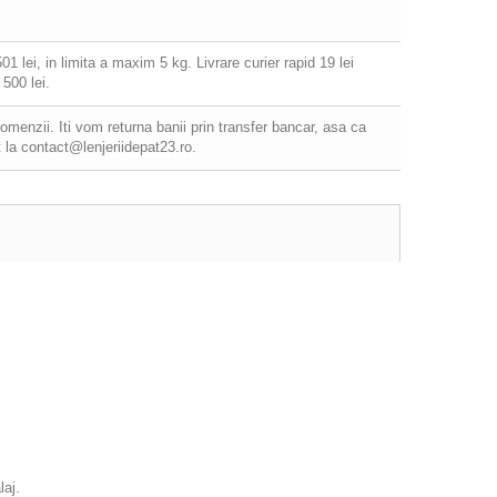
 lei, in limita a maxim 5 kg. Livrare curier rapid 19 lei
500 lei.
comenzii. Iti vom returna banii prin transfer bancar, asa ca
 la contact@lenjeriidepat23.ro.
laj.