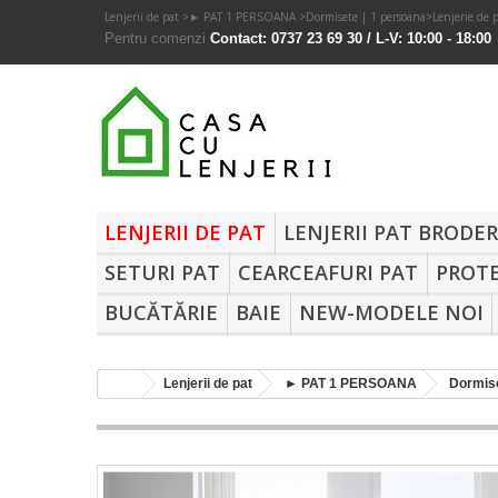
Lenjerii de pat
>
► PAT 1 PERSOANA
>
Dormisete | 1 persoana
>
Lenjerie de 
Pentru comenzi
Contact: 0737 23 69 30 / L-V: 10:00 - 18:00
LENJERII DE PAT
LENJERII PAT BRODE
SETURI PAT
CEARCEAFURI PAT
PROTE
BUCĂTĂRIE
BAIE
NEW-MODELE NOI
Lenjerii de pat
► PAT 1 PERSOANA
Dormise