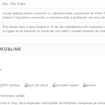
Roz / Roz Pudra
Livrare gratuita pentru comenzile cu valoarea totala a produselor de minim 501
(maxim 5 kg) pentru comenzile cu valoarea totala a produselor mai mica de 
Poti returna usor si fara intrebari in 15 de zile calendaristice din momentul 
te rugam sa ne transmiti un numar de cont valid + numele titularului de cont
 ROZ&LIME
ă numeroase spălări.
lucirea în timp, daca respectati instrucțiunile de întreținere menționate pe amba