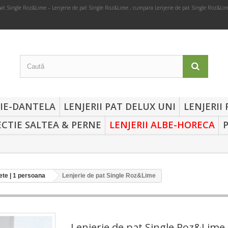
pat Single Roz&Lime – Lenjerie de pat Single Roz&Lime , cumpara Lenjerie de pat Single Roz&Lim
RIE-DANTELA
LENJERII PAT DELUX UNI
LENJERII
CTIE SALTEA & PERNE
LENJERII ALBE-HORECA
te | 1 persoana
Lenjerie de pat Single Roz&Lime
Lenjerie de pat Single Roz&Lime