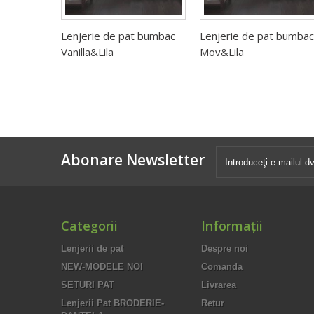
Lenjerie de pat bumbac
Lenjerie de pat bumbac
Vanilla&Lila
Mov&Lila
Abonare Newsletter
Categorii
Informaţii
Lenjerii de pat
Despre noi
NEW-MODELE NOI
Comanda
SETURI PAT
Livrarea
Lenjerii Pat BRODERIE-
Retur