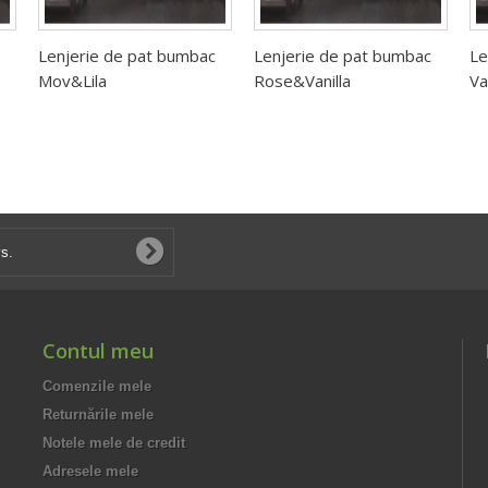
Lenjerie de pat bumbac
Lenjerie de pat bumbac
Le
Mov&Lila
Rose&Vanilla
Va
Contul meu
Comenzile mele
Returnările mele
Notele mele de credit
Adresele mele