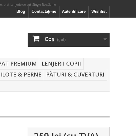
e, pret Lenjerie de pat Single Roz&Lime
Blog
Contactaţi-ne
Autentificare
Wishlist
Coş
(gol)
 PAT PREMIUM
LENJERII COPII
PILOTE & PERNE
PĂTURI & CUVERTURI
259 lei
(cu TVA)