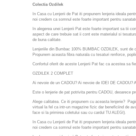
Colectia Ozdilek
In Casa cu Lenjerii de Pat iti propunem lenjeria ideala pent
noi credem ca somnul este foarte important pentru sanatat
In alegerea unei Lenjerii Pat este foarte important sa tii c
aspect de care trebuie sat ii cont este materialul si tesatu
de buna calitate.
Lenjeriile din Bumbac 100% BUMBAC OZDILEK, sunt de cea ma
Propunem aceasta fibra naturala cu tesaturi renforce, popl
Confortul oferit de aceste Lenjerii Pat fac ca acestea sa fie
OZDILEK 2 COMPLET
Ai nevoie de un CADOU? Ai nevoie de IDEI DE CADOU? Ai 
Este o lenjerie de pat potrivita pentru CADOU, deoarece pro
Alege calitatea. Ce iti propunem cu aceasta lenjerie? Pagin
virtual la fel ca intr-un magazine fizic dar beneficiind de av
face si la primirea coletului sau cu cardul TU ALEGI).
In Casa cu Lenjerii de Pat iti propunem lenjeria ideala pent
noi credem ca somnul este foarte important pentru sanatat