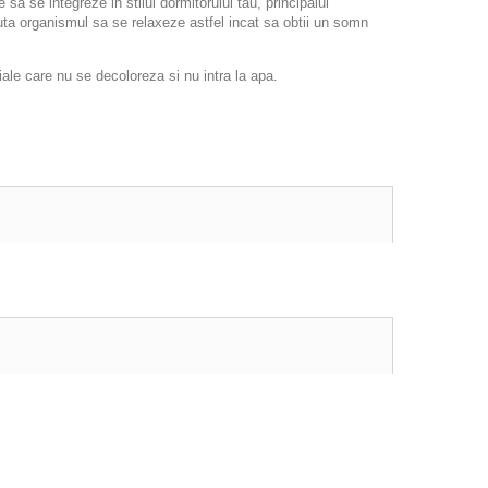
a se integreze in stilul dormitorului tau, principalul
ajuta organismul sa se relaxeze astfel incat sa obtii un somn
le care nu se decoloreza si nu intra la apa.