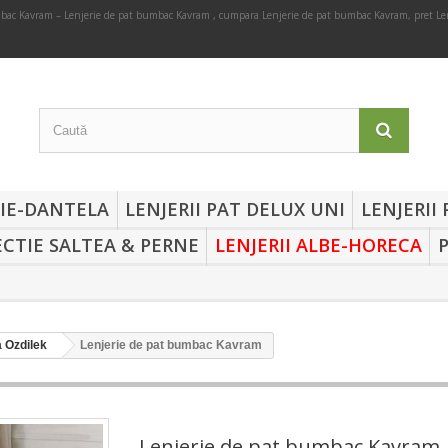
mbac Kavram – Lenjerie de pat bumbac Kavram , cumpara Lenjerie de pat bumbac Kavram, pret L
RIE-DANTELA
LENJERII PAT DELUX UNI
LENJERII
CTIE SALTEA & PERNE
LENJERII ALBE-HORECA
a Ozdilek
Lenjerie de pat bumbac Kavram
Lenjerie de pat bumbac Kavram