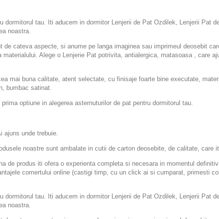
ru dormitorul tau. Iti aducem in dormitor Lenjerii de Pat Ozdilek, Lenjerii Pat
ea noastra.
ont de cateva aspecte, si anume pe langa imaginea sau imprimeul deosebit care s
ra materialului. Alege o Lenjerie Pat potrivita, antialergica, matasoasa , care 
i buna calitate, atent selectate, cu finisaje foarte bine executate, materia
in, bumbac satinat.
 prima optiune in alegerea asternuturilor de pat pentru dormitorul tau.
ajuns unde trebuie.
dusele noastre sunt ambalate in cutii de carton deosebite, de calitate, care it
a de produs iti ofera o experienta completa si necesara in momentul definitiv
antajele comertului online (castigi timp, cu un click ai si cumparat, primesti col
ru dormitorul tau. Iti aducem in dormitor Lenjerii de Pat Ozdilek, Lenjerii Pat
ea noastra.