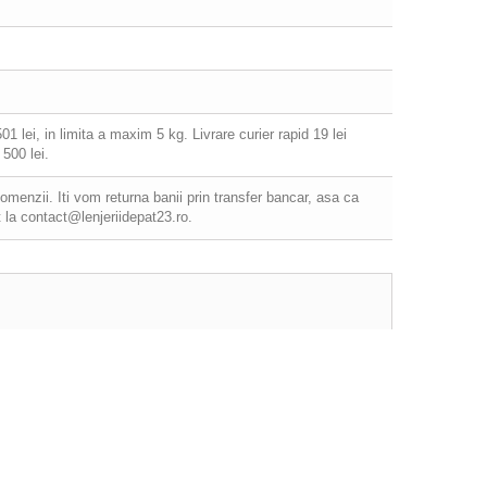
 lei, in limita a maxim 5 kg. Livrare curier rapid 19 lei
500 lei.
comenzii. Iti vom returna banii prin transfer bancar, asa ca
 la contact@lenjeriidepat23.ro.