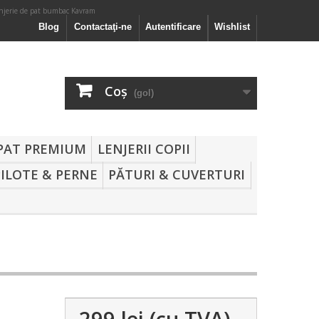
enjerie de pat bumbac Kavram
Blog
Contactaţi-ne
Autentificare
Wishlist
Coş
(gol)
 PAT PREMIUM
LENJERII COPII
PILOTE & PERNE
PĂTURI & CUVERTURI
299 lei
(cu TVA)