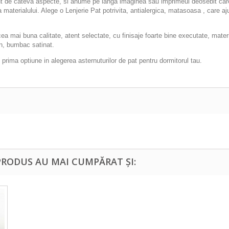
ont de cateva aspecte, si anume pe langa imaginea sau imprimeul deosebit care s
ra materialului. Alege o Lenjerie Pat potrivita, antialergica, matasoasa , care 
i buna calitate, atent selectate, cu finisaje foarte bine executate, materia
in, bumbac satinat.
 prima optiune in alegerea asternuturilor de pat pentru dormitorul tau.
PRODUS AU MAI CUMPĂRAT ȘI: