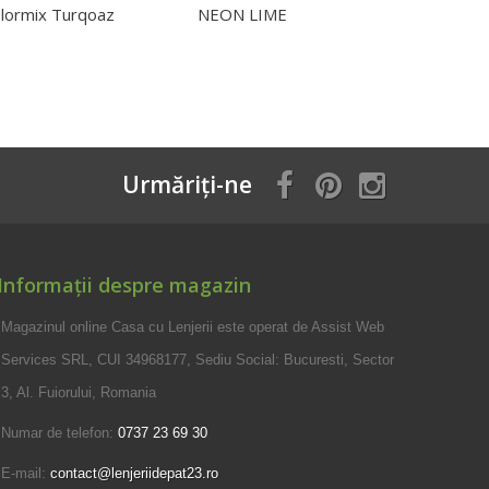
lormix Turqoaz
NEON LIME
EFFECT
Urmăriți-ne
Informații despre magazin
Magazinul online Casa cu Lenjerii este operat de Assist Web
Services SRL, CUI 34968177, Sediu Social: Bucuresti, Sector
3, Al. Fuiorului, Romania
Numar de telefon:
0737 23 69 30
E-mail:
contact@lenjeriidepat23.ro