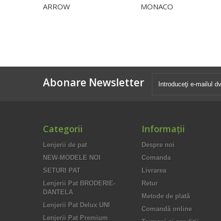
ARROW
MONACO
Abonare Newsletter
Categorii
Informaţii
Lenjerii de pat
Despre noi
NEW-MODELE NOI
Comanda
SETURI PAT
Livrarea
Lenjerii Pat BRODERIE-
Retur
DANTELA
Metode de plată
Lenjerii Pat Delux UNI
Comandă online
Lenjerii Pat Premium