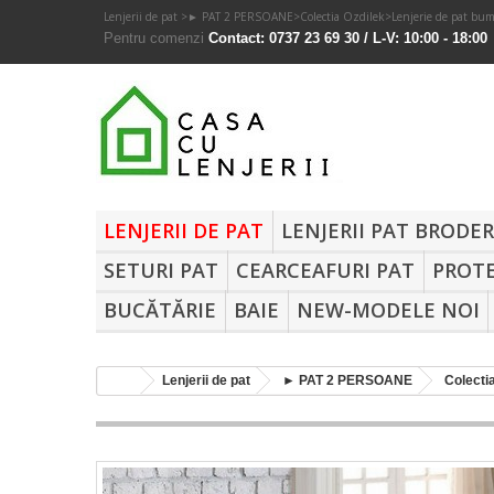
Lenjerii de pat
>
► PAT 2 PERSOANE
>
Colectia Ozdilek
>
Lenjerie de pat bu
Pentru comenzi
Contact: 0737 23 69 30 / L-V: 10:00 - 18:00
LENJERII DE PAT
LENJERII PAT BRODE
SETURI PAT
CEARCEAFURI PAT
PROTE
BUCĂTĂRIE
BAIE
NEW-MODELE NOI
Lenjerii de pat
► PAT 2 PERSOANE
Colecti