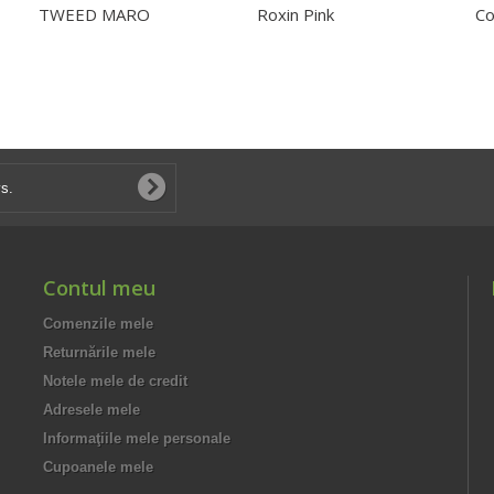
TWEED MARO
Roxin Pink
Co
Contul meu
Comenzile mele
Returnările mele
Notele mele de credit
Adresele mele
Informaţiile mele personale
Cupoanele mele