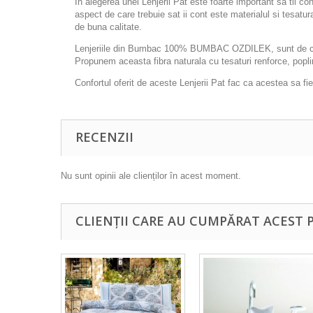
In alegerea unei Lenjerii Pat este foarte important sa tii c
aspect de care trebuie sat ii cont este materialul si tesatu
de buna calitate.
Lenjeriile din Bumbac 100% BUMBAC OZDILEK, sunt de cea ma
Propunem aceasta fibra naturala cu tesaturi renforce, popl
Confortul oferit de aceste Lenjerii Pat fac ca acestea sa fie
RECENZII
Nu sunt opinii ale clienților în acest moment.
CLIENȚII CARE AU CUMPĂRAT ACEST 