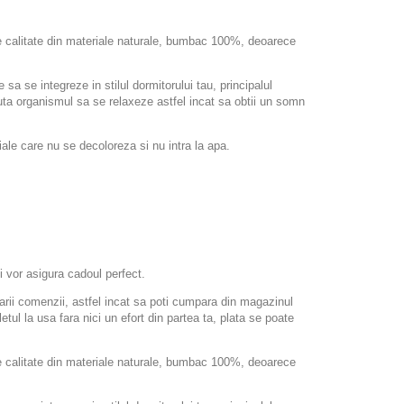
 de calitate din materiale naturale, bumbac 100%, deoarece
a se integreze in stilul dormitorului tau, principalul
ajuta organismul sa se relaxeze astfel incat sa obtii un somn
le care nu se decoloreza si nu intra la apa.
i vor asigura cadoul perfect.
arii comenzii, astfel incat sa poti cumpara din magazinul
etul la usa fara nici un efort din partea ta, plata se poate
 de calitate din materiale naturale, bumbac 100%, deoarece