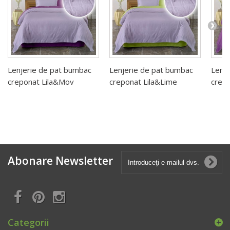
Lenjerie de pat bumbac
Lenjerie de pat bumbac
Lenj
creponat Lila&Mov
creponat Lila&Lime
crep
Abonare Newsletter
Categorii