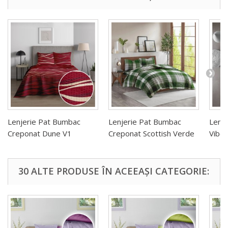
Lenjerie Pat Bumbac
Lenjerie Pat Bumbac
Lenj
Creponat Dune V1
Creponat Scottish Verde
Vibe 
30 ALTE PRODUSE ÎN ACEEAȘI CATEGORIE: