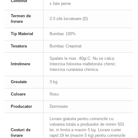
Continut
x fate perne
Termen de
2-3 zile lucratoare (D)
livrare
Tip Material
Bumbac 100%
Tesatura
Bumbac Creponat
Spalare la max. 40gr.C. Nu se calca.
Intretinere
Interzisa folosirea inalbitorului chimic.
Interzisa curatarea chimica.
Greutate
3 kg
Culoare
Rosu
Producator
Dormisete
Livrare gratuita pentru comenzile cu
valoarea totala a produselor de minim 501
Costuri de
lei, in limita a maxim 5 kg. Livrare curier
livrare
rapid 19 lei (maxim 5 kg) pentru comenzile