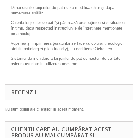
Dimensiunile lenjeriilor de pat nu se modifica chiar și după
numeroase spălări.
Culorile lenjeriilor de pat își păstrează prospețimea și strălucirea
în timp, daca respectati instrucțiunile de întreținere menționate
pe ambalaj.
Vopsirea și imprimarea țesăturilor se face cu coloranți ecologici,
stabili, antialergici (skin friendly), cu certificare Oeko Tex.
Sistemul de inchidere a lenjeriilor de pat cu nasturi de calitate
asigura usurinta in utilizarea acestora.
RECENZII
Nu sunt opinii ale clienților în acest moment.
CLIENȚII CARE AU CUMPĂRAT ACEST
PRODUS AU MAI CUMPĂRAT ȘI: