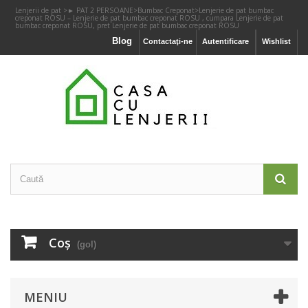
Lenjerii de pat
>
► PAT 2 PERSOANE
>
Bumbac Creponat
>
Lenjerie de pat bumbac
creponat ROSU – Lenjerie de pat bumbac creponat ROSU , cumpara Lenjerie de pat
bumbac creponat ROSU, pret Lenjerie de pat bumbac creponat ROSU
Blog
Contactaţi-ne
Autentificare
Wishlist
Coş
(gol)
MENIU