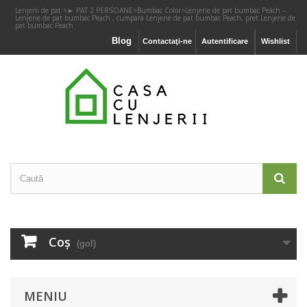
Lenjerii de pat
>
► PAT 2 PERSOANE
>
Bumbac Color
>
Lenjerie de pat bumbac Peach –
Lenjerie de pat bumbac Peach , cumpara Lenjerie de pat bumbac Peach, pret Lenjerie de
pat bumbac Peach
Blog
Contactaţi-ne
Autentificare
Wishlist
Coş
(gol)
MENIU