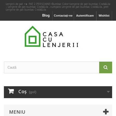
Lenjerii de pat
>
► PAT 2 PERSOANE
>
Bumbac Color
>
Lenjerie de pat bumbac Crab&Lila
– Lenjerie de pat bumbac Crab&Lila , cumpara Lenjerie de pat bumbac Crab&Lila, pret
Lenjerie de pat bumbac Crab&Lila
Blog
Contactaţi-ne
Autentificare
Wishlist
Coş
(gol)
MENIU