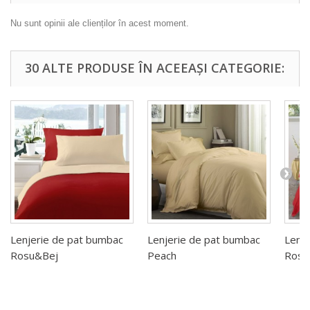
Nu sunt opinii ale clienților în acest moment.
30 ALTE PRODUSE ÎN ACEEAȘI CATEGORIE:
Lenjerie de pat bumbac
Lenjerie de pat bumbac
Lenj
Rosu&Bej
Peach
Rosu