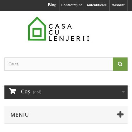
Blog
Contactaţi-ne
Autentificare
Wishlist
Coş
(gol)
MENIU