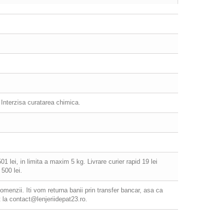
. Interzisa curatarea chimica.
 lei, in limita a maxim 5 kg. Livrare curier rapid 19 lei
500 lei.
comenzii. Iti vom returna banii prin transfer bancar, asa ca
 la contact@lenjeriidepat23.ro.