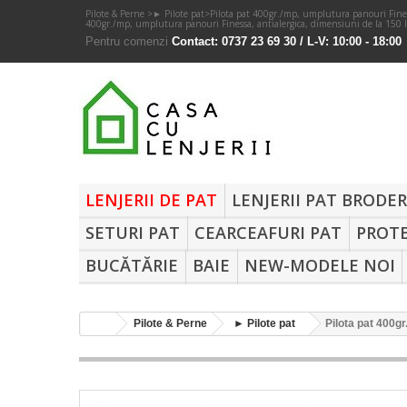
Pilote & Perne
>
► Pilote pat
>
Pilota pat 400gr./mp, umplutura panouri Fines
400gr./mp, umplutura panouri Finessa, antialergica, dimensiuni de la 150 l
Pentru comenzi
Contact: 0737 23 69 30 / L-V: 10:00 - 18:00
LENJERII DE PAT
LENJERII PAT BRODE
SETURI PAT
CEARCEAFURI PAT
PROTE
BUCĂTĂRIE
BAIE
NEW-MODELE NOI
Pilote & Perne
► Pilote pat
Pilota pat 400gr