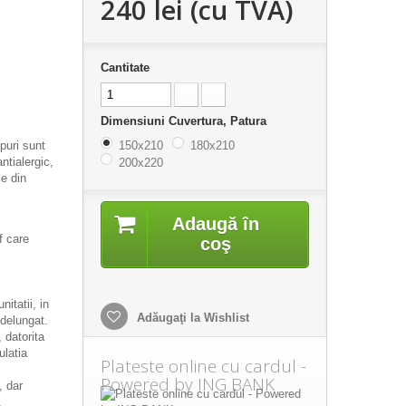
240 lei
(cu TVA)
Cantitate
Dimensiuni Cuvertura, Patura
puri sunt
150x210
180x210
ntialergic,
200x220
ce din
Adaugă în
f care
coş
nitatii, in
Adăugaţi la Wishlist
ndelungat.
 datorita
ulatia
Plateste online cu cardul -
Powered by ING BANK
, dar
.