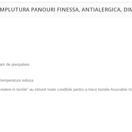
UMPLUTURA PANOURI FINESSA, ANTIALERGICA, DIM
ram de prespalare.
 temperatura redusa.
edere in textile" au intrunit toate conditiile pentru a trece testele Asociat