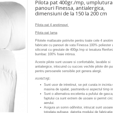
Pilota pat 400gr./mp, umplutura
panouri Finessa, antialergica,
dimensiuni de la 150 la 200 cm
Pilota pat 4 anotimpuri
Pilota pat Iarna
Pilotele matlasate potrivite pentru toate cele 4 anotim
fabricate cu panouri de vata Finessa 100% poliester a
siliconat cu greutate de 400gr./mp si tesatura Renfor
bumbac 100% foaie intinsa.
Aceste pilote sunt usoare si confortabile, lavabile si
antialergice, inlocuind cu succes vechile pilote din pu
pentru persoanele sensibile pot genera alergii.
AVANTAJE:
Sunt usor de intretinut, se pot curata in incinta u
masina de spalat, pastrandu-si aspectul timp i
Sunt o alternativa excelenta a pufului de gasca,
faptului ca sunt extrem de usoare si permit circ
aerului.
Asigura un somn odihnitor, intrucat sunt usoare
totodata pufoase, datorita modului de fabricatie