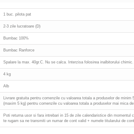
1 buc. pilota pat
2-3 zile lucratoare (D)
Bumbac 100%
Bumbac Ranforce
Spalare la max. 40gr.C. Nu se calca. Interzisa folosirea inalbitorului chimic
4 kg
Alb
Livrare gratuita pentru comenzile cu valoarea totala a produselor de minim 501
(maxim 5 kg) pentru comenzile cu valoarea totala a produselor mai mica de 
Poti returna usor si fara intrebari in 15 de zile calendaristice din momentul 
te rugam sa ne transmiti un numar de cont valid + numele titularului de cont