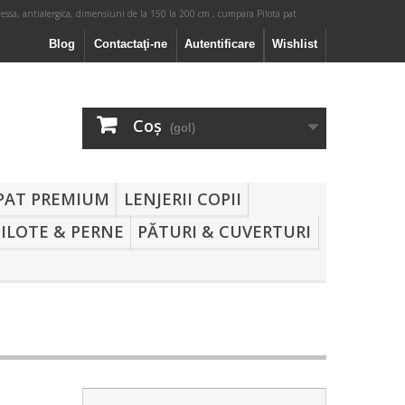
ssa, antialergica, dimensiuni de la 150 la 200 cm , cumpara Pilota pat
Blog
Contactaţi-ne
Autentificare
Wishlist
Coş
(gol)
 PAT PREMIUM
LENJERII COPII
PILOTE & PERNE
PĂTURI & CUVERTURI