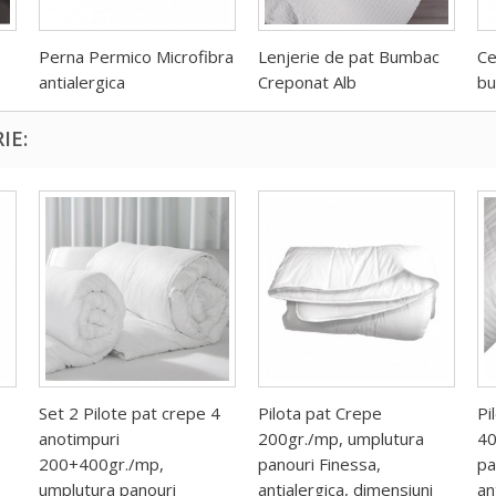
Perna Permico Microfibra
Lenjerie de pat Bumbac
Ce
antialergica
Creponat Alb
bu
IE:
Set 2 Pilote pat crepe 4
Pilota pat Crepe
Pi
anotimpuri
200gr./mp, umplutura
40
200+400gr./mp,
panouri Finessa,
pa
umplutura panouri
antialergica, dimensiuni
an