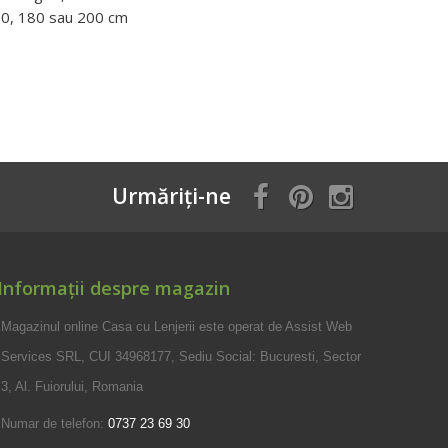
0, 180 sau 200 cm
Urmăriți-ne
Informații despre magazin
Magazinul online Casa cu Lenjerii este operat de Assist Web
Services SRL, CUI 34968177, Sediu Social: Bucuresti, Sector
3, Al. Fuiorului, Romania
Numar de telefon:
0737 23 69 30