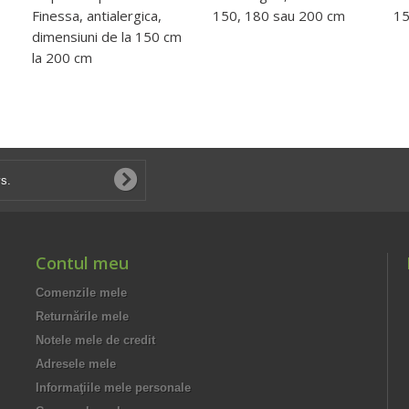
Finessa, antialergica,
150, 180 sau 200 cm
15
dimensiuni de la 150 cm
la 200 cm
Contul meu
Comenzile mele
Returnările mele
Notele mele de credit
Adresele mele
Informaţiile mele personale