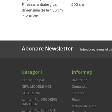
Finessa, antialergica,
200 cm
dimensiuni de la 150 cm
la 200 cm
Abonare Newsletter
Categorii
Informaţii
Lenjerii de pat
Despre noi
NEW-MODELE NOI
Comanda
SETURI PAT
Livrarea
Lenjerii Pat BRODERIE-
Retur
DANTELA
Metode de plată
Lenjerii Pat Delux UNI