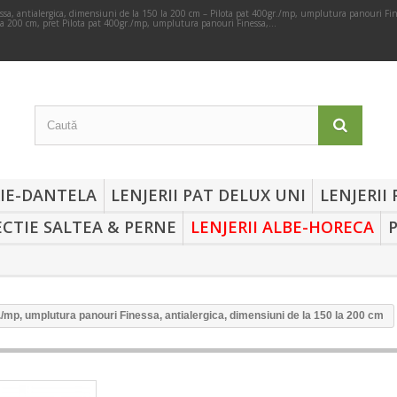
sa, antialergica, dimensiuni de la 150 la 200 cm – Pilota pat 400gr./mp, umplutura panouri Fine
a 200 cm, pret Pilota pat 400gr./mp, umplutura panouri Finessa,...
RIE-DANTELA
LENJERII PAT DELUX UNI
LENJERII
CTIE SALTEA & PERNE
LENJERII ALBE-HORECA
./mp, umplutura panouri Finessa, antialergica, dimensiuni de la 150 la 200 cm