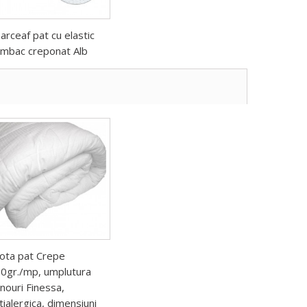
arceaf pat cu elastic
mbac creponat Alb
lota pat Crepe
0gr./mp, umplutura
nouri Finessa,
tialergica, dimensiuni