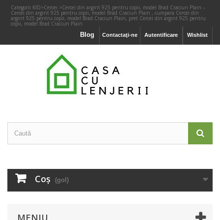
Categorii KID
>
Cercei
>
Cercei din argint 925 pentru copii, model Brad Craciun Plain –
Cercei din argint 925 pentru copii, model Brad Craciun Plain , cumpara Cercei din
argint 925 pentru copii, model Brad Craciun Plain, pret Cercei din argint 925 pentru
copii, model Brad Craciun Plain
Blog
Contactaţi-ne
Autentificare
Wishlist
Coş
(gol)
MENIU