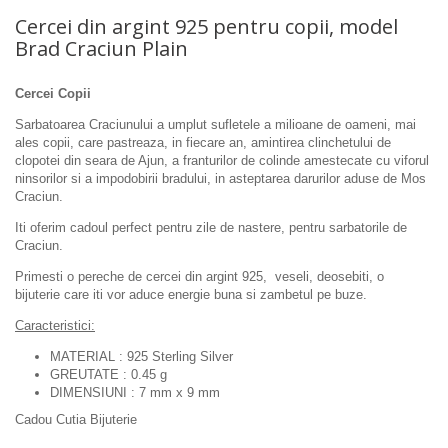
Cercei din argint 925 pentru copii, model
Brad Craciun Plain
Cercei Copii
Sarbatoarea Craciunului a umplut sufletele a milioane de oameni, mai
ales copii, care pastreaza, in fiecare an, amintirea clinchetului de
clopotei din seara de Ajun, a franturilor de colinde amestecate cu viforul
ninsorilor si a impodobirii bradului, in asteptarea darurilor aduse de Mos
Craciun.
Iti oferim cadoul perfect pentru zile de nastere, pentru sarbatorile de
Craciun.
Primesti o pereche de cercei din argint 925, veseli, deosebiti, o
bijuterie care iti vor aduce energie buna si zambetul pe buze.
Caracteristici:
MATERIAL : 925 Sterling Silver
GREUTATE : 0.45 g
DIMENSIUNI : 7 mm x 9 mm
Cadou Cutia Bijuterie